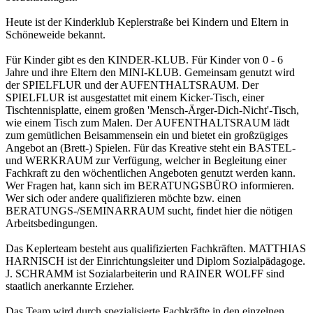
Heute ist der Kinderklub Keplerstraße bei Kindern und Eltern in
Schöneweide bekannt.
Für Kinder gibt es den KINDER-KLUB. Für Kinder von 0 - 6
Jahre und ihre Eltern den MINI-KLUB. Gemeinsam genutzt wird
der SPIELFLUR und der AUFENTHALTSRAUM. Der
SPIELFLUR ist ausgestattet mit einem Kicker-Tisch, einer
Tischtennisplatte, einem großen 'Mensch-Ärger-Dich-Nicht'-Tisch,
wie einem Tisch zum Malen. Der AUFENTHALTSRAUM lädt
zum gemütlichen Beisammensein ein und bietet ein großzügiges
Angebot an (Brett-) Spielen. Für das Kreative steht ein BASTEL-
und WERKRAUM zur Verfügung, welcher in Begleitung einer
Fachkraft zu den wöchentlichen Angeboten genutzt werden kann.
Wer Fragen hat, kann sich im BERATUNGSBÜRO informieren.
Wer sich oder andere qualifizieren möchte bzw. einen
BERATUNGS-/SEMINARRAUM sucht, findet hier die nötigen
Arbeitsbedingungen.
Das Keplerteam besteht aus qualifizierten Fachkräften. MATTHIAS
HARNISCH ist der Einrichtungsleiter und Diplom Sozialpädagoge.
J. SCHRAMM ist Sozialarbeiterin und RAINER WOLFF sind
staatlich anerkannte Erzieher.
Das Team wird durch spezialisierte Fachkräfte in den einzelnen