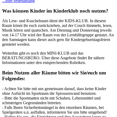
...zum Seitenanfang
Was können Kinder im Kinderklub noch nutzen?
Als Lese- und Kuschelraum dient der KIDS-KLUB. In diesem
Raum könnt ihr euch zurückziehen, auf der Couch lümmeln, lesen,
Musik hören und quatschen. Am Dienstag und Donnerstag jeweils
von 14-17 Uhr wird der Raum von der Lernhilfegruppe genutzt. An
den Samstagen kann dieser auch gern für Kindergeburtstagsfeiern
gemietet werden.
Weiterhin gibt es noch den MINI-KLUB und das
BERATUNGSBÜRO. Über diese Angebote findet Ihr nähere
Informationen unter den entsprechenden Rubriken.
Beim Nutzen aller Räume bitten wir Sie/euch um
Folgendes:
- Achten Sie bitte mit uns gemeinsam darauf, dass keine Kinder
ohne Aufsicht im Sportraum die Sprossenwand benutzen.
- Bitte die Sportmatten nicht mit Schuhen, Lebensmittel und
schmierigen Gegenständen betreten.
- Falls Ihnen Sicherheitsmängel in den einzelnen Räumen, bei
Spielgeräten u.ä. auffallen, informieren Sie uns bitte umgehend!
- Helfen Sie uns, die Einrichtung und ihre Ausstattung lange zu