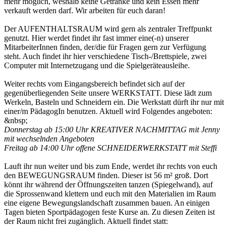
mehr möglich, weshalb keine Getränke und kein Essen mehr
verkauft werden darf. Wir arbeiten für euch daran!
Der AUFENTHALTSRAUM wird gern als zentraler Treffpunkt
genutzt. Hier werdet findet ihr fast immer eine(-n) unserer
MitarbeiterInnen finden, der/die für Fragen gern zur Verfügung
steht. Auch findet ihr hier verschiedene Tisch-/Brettspiele, zwei
Computer mit Internetzugang und die Spielgeräteausleihe.
Weiter rechts vom Eingangsbereich befindet sich auf der
gegenüberliegenden Seite unsere WERKSTATT. Diese lädt zum
Werkeln, Basteln und Schneidern ein. Die Werkstatt dürft ihr nur mit
einer/m PädagogIn benutzen. Aktuell wird Folgendes angeboten:
&nbsp;
Donnerstag ab 15:00 Uhr KREATIVER NACHMITTAG mit Jenny
mit wechselnden Angeboten
Freitag ab 14:00 Uhr offene SCHNEIDERWERKSTATT mit Steffi
Lauft ihr nun weiter und bis zum Ende, werdet ihr rechts von euch
den BEWEGUNGSRAUM finden. Dieser ist 56 m² groß. Dort
könnt ihr während der Öffnungszeiten tanzen (Spiegelwand), auf
die Sprossenwand klettern und euch mit den Materialien im Raum
eine eigene Bewegungslandschaft zusammen bauen. An einigen
Tagen bieten Sportpädagogen feste Kurse an. Zu diesen Zeiten ist
der Raum nicht frei zugänglich. Aktuell findet statt: